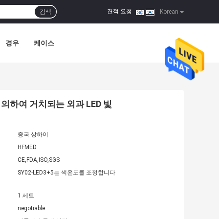
견적 요청
검색
|
Korean
경우
케이스
 의하여 거치되는 외과 LED 빛
중국 상하이
HFMED
CE,FDA,ISO,SGS
SY02-LED3+5는 색온도를 조정합니다
1 세트
negotiable