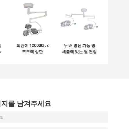
및
외관이 120000lux
두 배 병원 가동 방
s
조도에 상한
세륨에 있는 팔 천장
빛
Shadowless 지도
에 의하여 거치되는
한 외과 빛에 의하여
외과 빛
꽃이 핍니다
시지를 남겨주세요