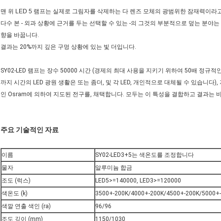
맨 위 LED 5 램프는
실제로 그림자를 삭제하는
다
렌즈 모체의 광범위한 잠재력이라고
다수 본 - 외과 상황에 근거를 두는 선택할 수 있는 -의 그것의 부분적으로 덮는 분
향을 바꿉니다.
결과는 20%까지 깊은 구멍 상황에 있는 빛 더입니다.
SY02-LED 램프는 장수 50000 시간 (경제의 최대 사용을 지키기 위하여 50배 정규적인
까지 시간의 LED 광원 생활은 또는 좀더, 및 각 LED, 개인적으로 대체될 수 있습니다)
인 Osram에 의하여 지도된 전구를, 채택합니다. 모두는 이 특성을 결합하고 결과는 
주요 기술적인 자료
이름
SY02-LED3+5는 색온도를 조정합니다
물자
알루미늄 합금
조도 (럭스)
LED5>=140000, LED3>=120000
색온도 (k)
3500+-200K/4000+-200K/4500+-200K/5000+
색깔 연출 색인 (ra)
96/96
조도 깊이 (mm)
1150/1030