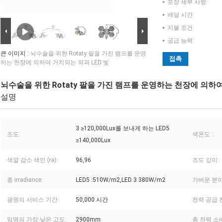
포장 세부 사항:
배달 시간:
지불 조건:
공급 능력:
큰 이미지 :
뇌수술을 위한 Rotaty 팔을 가진 램프를 운영
접촉
하는 천장에 의하여 거치되는 외과 LED 빛
뇌수술을 위한 Rotaty 팔을 가진 램프를 운영하는 천장에 의하여
설명
3 ≥120,000Lux를 보내게 하는 LED5
조도:
색온도 ::
≥140,000Lux
색깔 감소 색인 (ra):
96,96
조도 깊이:
총 irradiance:
LED5 :510W/m2,LED 3 380W/m2
가벼운 분야
광원의 서비스 기간:
50,000 시간
전력 공급 
임명의 가장 낮은 고도:
2900mm
총 전력 소