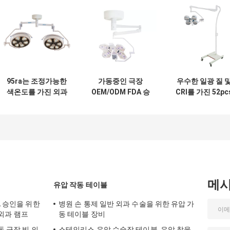
95ra는 조정가능한
가동중인 극장
우수한 일광 질 
색온도를 가진 외과
OEM/ODM FDA 승
CRI를 가진 52pc
빛 1300mm 조도 깊
인을 위한 5개의 단
전구 LED 외과 
이를 지도했습니다
위 Shadowless
LED 외과 램프
메
유압 작동 테이블
A 승인을 위한
병원 손 통제 일반 외과 수술을 위한 유압 가
D 외과 램프
동 테이블 장비
동 극장 빛 의
스테인리스 유압 수술장 테이블, 유압 참을