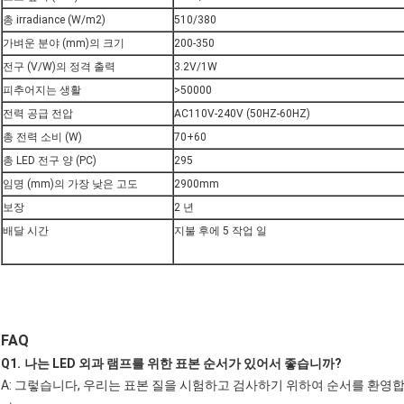
총 irradiance (W/m2)
510/380
가벼운 분야 (mm)의 크기
200-350
전구 (V/W)의 정격 출력
3.2V/1W
피추어지는 생활
>50000
전력 공급 전압
AC110V-240V (50HZ-60HZ)
총 전력 소비 (W)
70+60
총 LED 전구 양 (PC)
295
임명 (mm)의 가장 낮은 고도
2900mm
보장
2 년
배달 시간
지불 후에 5 작업 일
FAQ
Q1.
나는 LED 외과 램프를 위한 표본 순서가 있어서 좋습니까?
A: 그렇습니다, 우리는 표본 질을 시험하고 검사하기 위하여 순서를 환영