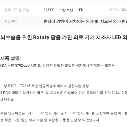
전체 LED 전구 양:
295 PC 오스람 브랜드 LED
OEM / OD
천장에 의하여 거치되는 외과 빛
지도된 외과 램
강조하다:
,
뇌수술을 위한 Rotaty 팔을 가진 의료 기기 제조자 LED 
제품 설명:
FDA 승인 SY02-LED 시리즈, 상한과 유럽과 결합된 국가에서 판매되는 뜨거운.
모형
SY02-LED3+5 주인
인공위성에 의하여 결합되는 유형
2 PC로 360도 회전하는 팔은, 팔 매끄러운 안정되어 있는 움직이기를 위한 6개의 합
체재하골
주된
인공위성은
1개의 LED3 램프 머리 및 1 LED5 램프 머리
를 포함하여 유형 머리
는 색온도에). 일반 외과 수술 및
복잡한 가동을
만날 수 있었습니다
.