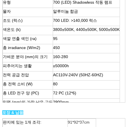
유형
700 (LED) Shadowless 작동 램프
물자
알루미늄 합금
조도 (럭스)
700 LED: >140,000 럭스
색온도 (k)
3800±500K, 4400±500K, 5000±500K
색깔 연출 색인 (ra)
95
총 irradiance (W/m2)
450
가벼운 분야 (mm)의 크기
160-280
피추어지는 생활
≥50000h
전력 공급 전압
AC110V-240V (50HZ-60HZ)
총 전력 소비 (W)
80
총 LED 전구 양 (PC)
72 PC (12*6)
임명 (mm)의 가장 낮은 고도
2900mm
내향 형태
3000k
포장 & 납품
보장
2 년
판지에 있는 1개 조각:
91*92*37cm