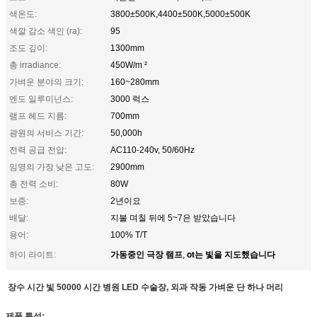
색온도:
3800±500K,4400±500K,5000±500K
색깔 감소 색인 (ra):
95
조도 깊이:
1300mm
총 irradiance:
450W/m ²
가벼운 분야의 크기:
160~280mm
엔도 일루미넌스:
3000 럭스
램프 헤드 지름:
700mm
광원의 서비스 기간:
50,000h
전력 공급 전압:
AC110-240v, 50/60Hz
임명의 가장 낮은 고도:
2900mm
총 전력 소비:
80W
보증:
2년이요
배달:
지불 며칠 뒤에 5~7은 받았습니다
용어:
100% T/T
가동중인 극장 램프
ot는 빛을 지도했습니다
하이 라이트:
,
장수 시간 빛 50000 시간 병원 LED 수술장, 외과 작동 가벼운 단 하나 머리
제품 특성: