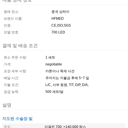
원래 장소:
중국 상하이
브랜드 이름:
HFMED
인증:
CE,ISO,SGS
모델 번호:
700 LED
결제 및 배송 조건
최소 주문 수량:
1 세트
가격:
negotiable
포장 세부 사항:
카톤이나 목재 사건
배달 시간:
주어지는 지불금 후에 5~7 일
지불 조건:
L/C, 서부 동맹, T/T, D/P, D/A,
공급 능력:
500 세트/달
설명
지도된 수술장 빛
조도:
이끌린 700 :>140,000 럭스