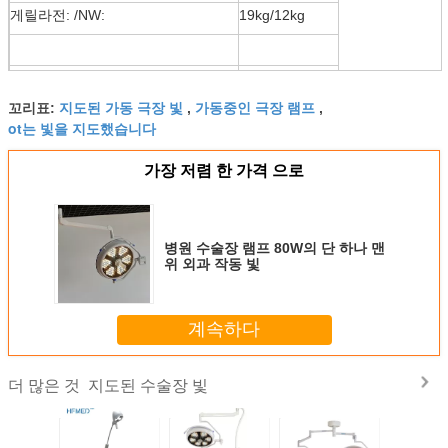
게릴라전: /NW:
19kg/12kg
나무로 되는 케이스에 있는 1개 조각:
122*43*72cm
지도된 가동 극장 빛
가동중인 극장 램프
꼬리표:
,
,
게릴라전: /NW:
65kg/50kg
ot는 빛을 지도했습니다
가장 저렴 한 가격 으로
병원 수술장 램프 80W의 단 하나 맨
위 외과 작동 빛
계속하다
지도된 수술장 빛
더 많은 것