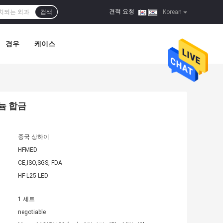
견적 요청
검색
|
Korean
경우
케이스
늄 합금
중국 상하이
HFMED
CE,ISO,SGS, FDA
HF-L25 LED
1 세트
negotiable