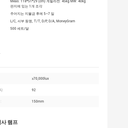
Meas: 118*51*29 (cm) 게릴라전: 45kg MW: 40kg
판지에 있는 1개 조각
주어지는 지불금 후에 5~7 일
L/C, 서부 동맹, T/T, D/P, D/A, MoneyGram
500 세트/달
금
≥70,000lux
A):
92
:
150mm
검사 램프