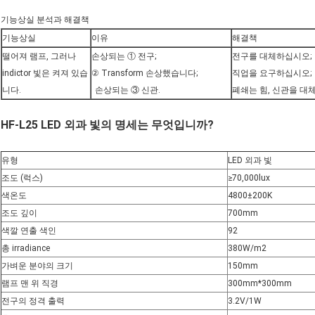
기능상실 분석과 해결책
기능상실
이유
해결책
떨어져 램프, 그러나
손상되는 ① 전구;
전구를 대체하십시오;
indictor 빛은 켜져 있습
② Transform 손상했습니다;
직업을 요구하십시오;
니다.
손상되는 ③ 신관.
폐쇄는 힘, 신관을 대
HF-L25 LED 외과 빛의 명세는 무엇입니까?
유형
LED 외과 빛
조도 (럭스)
≥70,000lux
색온도
4800±200K
조도 깊이
700mm
색깔 연출 색인
92
총 irradiance
380W/m2
가벼운 분야의 크기
150mm
램프 맨 위 직경
300mm*300mm
전구의 정격 출력
3.2V/1W