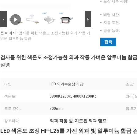
포장 세부 사항:
배달 시간:
지불 조건:
공급 능력:
큰 이미지 :
검사를 위한 색온도 조정가능한 외과 작동 가
벼운 알루미늄 합금
접촉
검사를 위한 색온도 조정가능한 외과 작동 가벼운 알루미늄 합
설명
타입:
LED 외과수술상의 광
조도:
색온도:
3800K±200K, 4800K±200K ;
CRI (R
조도 깊이:
700mm
점 크기
외과 작동 빛
지도된 외과 램프
강조하다:
,
LED 색온도 조정 HF-L25를 가진 외과 빛 알루미늄 합금 