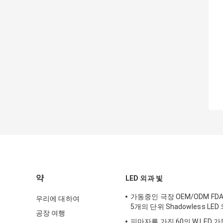
약
LED 외과 빛
가동중인 극장 OEM/ODM FD
우리에 대하여
5개의 단위 Shadowless LE
공장 여행
피마자를 가진 60의 W LED 가