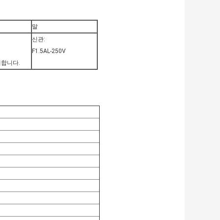
말
신관:
F1.5AL-250V
체합니다.