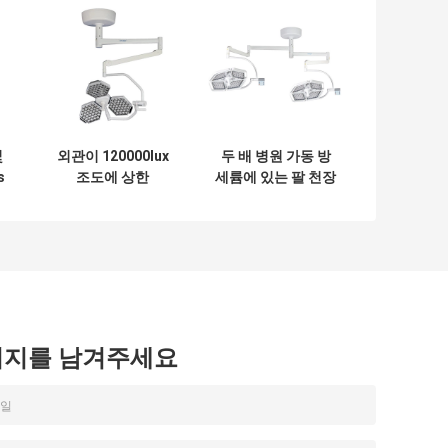
및
외관이 120000lux
두 배 병원 가동 방
s
조도에 상한
세륨에 있는 팔 천장
빛
Shadowless 지도
에 의하여 거치되는
한 외과 빛에 의하여
외과 빛
꽃이 핍니다
시지를 남겨주세요