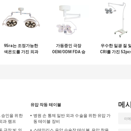
95ra는 조정가능한
가동중인 극장
우수한 일광 질 
색온도를 가진 외과
OEM/ODM FDA 승
CRI를 가진 52pc
빛 1300mm 조도 깊
인을 위한 5개의 단
전구 LED 외과 
이를 지도했습니다
위 Shadowless
LED 외과 램프
메
유압 작동 테이블
A 승인을 위한
병원 손 통제 일반 외과 수술을 위한 유압 가
D 외과 램프
동 테이블 장비
동 극장 빛 의
스테인리스 유압 수술장 테이블, 유압 참을