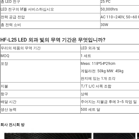
총 LED 전구
25 PC
LED 전구의 lif를 서비스하십시오
50,000hrs
전력 공급 전압
AC 110~240V, 50~60 
총 전력 소비
30W
HF-L25 LED 외과 빛의 무역 기간은 무엇입니까?
우리의 제품의 무역 기간
LED 외과 빛
MOQ
1 세트
포장
Meas: 118*54*29cm
게릴라전: 50kg MW: 45kg
판지에 있는 1개 조각
지불
T/T L/C 서쪽 조합
항구
상해
배달 시간
주어지는 지불금 후에 3~5 작업 일
생산 능력
500 세트 달
회사 전시회 방