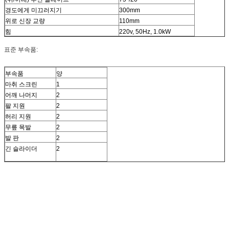
경도에게 미끄러지기
300mm
위로 신장 교량
110mm
힘
220v, 50Hz, 1.0kW
표준 부속품:
부속품
양
마취 스크린
1
어깨 나머지
2
팔 지원
2
허리 지원
2
무릎 목발
2
발 판
2
긴 슬라이더
2