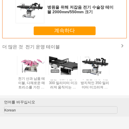
병원을 위해 저잡음 전기 수술장 테이
블 2000mm/550mm 크기
계속하다
전기 운영 테이블
더 많은 것
 위한 기
전기 산과 납품 테
검은 메모리 폼과
Ｃ 팔을 위해 대전
스테인리
 가진 자
이블, 다채로운 매
300 밀리미터 미끄
방지적인 350 밀리
엑스레이
적인
트리스를 가진 참
러져 움직이는 정
미터 미끄러져 움
위한 유압
logy 검사
을성 있는 검사 테
형 외과 수술대
직이는 전기 동력
술대 손잡
이블
이블
식 표
언어를 바꾸십시오
Korean