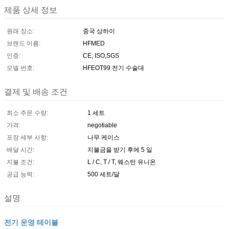
제품 상세 정보
원래 장소:
중국 상하이
브랜드 이름:
HFMED
인증:
CE, ISO,SGS
모델 번호:
HFEOT99 전기 수술대
결제 및 배송 조건
최소 주문 수량:
1 세트
가격:
negotiable
포장 세부 사항:
나무 케이스
배달 시간:
지불금을 받기 후에 5 일
지불 조건:
L / C, T / T, 웨스턴 유니온
공급 능력:
500 세트/달
설명
전기 운영 테이블