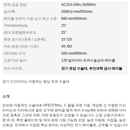
전력 공급 전압:
AC110-240v, 50/60Hz
길이/폭:
2000년 mm/550mm
테이블 표면의 가장 낮고 최고 수준:
680 mm/930mm
Trendelenburg:
25°
반대 트렌델렌부르크:
25°
측면 경사각 (왼쪽 / 오른쪽):
15' /15'
머리 받침 (위로 / 다운):
45' /90'
(위/아래) 고각:
500 mm/800mm
신장 다리 높이:
120 밀리미터 외과수술상의 테이블
전기 유압 수술대
부인과학 검사 테이블
하이 라이트:
,
전기 미끄러지는 이동하는 병상 외과 수술대
소개:
진보된 자동적인 수술대로 HFEOT99는, C 팔을 위한 가동, 적당한 긴 수평한 미끄
러지는의 카리에스에 걸린 요구에 응하골 원격 제어 X-ray.It에 의하여 채택된 마이
크로 접촉은 그것에 의해, 어떤 운동든지 조정될 수 있습니다. 신장 교량구조에서
맨 위 판, 후면 플레이트 및 좌석 판에 가동 가능한 조정. 높은 자동화, 저잡음, 높은
신뢰성. 외국에서 수입된 핵심 분야는 이상적인 전기 테이블로, 간주될 수 있습니다