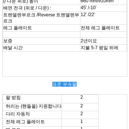
660 mm/910mm
(/ 다운 위로) 높이
45' /-10'
배면 전극 (위로 / 다운) :
12' /22'
트렌델렌부르크 /Reverse 트렌델렌부
르크
레그 플레이트
전체 레그 플레이트
보증
2년이요
배달 시간
지불 5-7 평일 뒤에
표준 부속물
2
팔 받침
2
허리는 (핸들을) 지원합니다
2
다리 자동차
1
전체 레그 플레이트