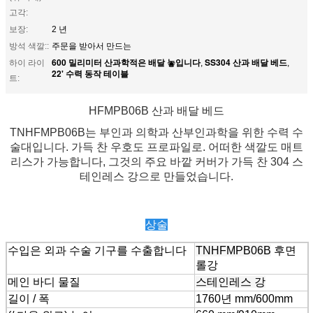
고각:
보장:
2 년
방석 색깔::
주문을 받아서 만드는
600 밀리미터 산과학적은 배달 놓입니다
SS304 산과 배달 베드
하이 라이
,
,
22' 수력 동작 테이블
트:
HFMPB06B 산과 배달 베드
TNHFMPB06B는 부인과 의학과 산부인과학을 위한 수력 수
술대입니다. 가득 찬 우호도 프로파일로. 어떠한 색깔도 매트
리스가 가능합니다, 그것의 주요 바깥 커버가 가득 찬 304 스
테인레스 강으로 만들었습니다.
상술
수입은 외과 수술 기구를 수출합니다
TNHFMPB06B
후면
롤강
메인 바디 물질
스테인레스 강
길이 / 폭
1760년 mm/600mm