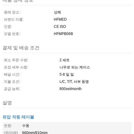
원래 장소:
상해
브랜드 이름:
HFMED
인증:
CE ISO
모델 번호:
HFMPB06B
결제 및 배송 조건
최소 주문 수량:
2 세트
포장 세부 사항:
나무로 되는 케이스
배달 시간:
5-8 일 일
지불 조건:
L/C, T/T, 서부 동맹
공급 능력:
800set/month
설명
유압 작동 테이블
전원:
수동
(위/아래)
660mm/910mm