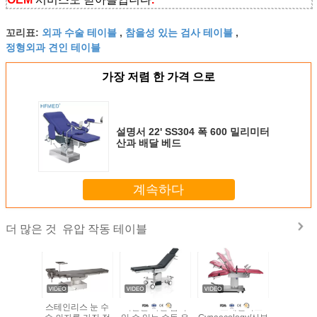
외과 수술 테이블
참을성 있는 검사 테이블
꼬리표:
,
,
정형외과 견인 테이블
가장 저렴 한 가격 으로
설명서 22' SS304 폭 600 밀리미터
산과 배달 베드
계속하다
유압 작동 테이블
더 많은 것
스 유압
스테인리스 눈 수
거물을 가진 움직
304 스테인리스
수동 움직