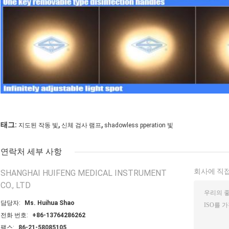
,
,
태그:
지도된 작동 빛
신체 검사 램프
shadowless pperation 빛
연락처 세부 사항
회사에 직접
SHANGHAI HUIFENG MEDICAL INSTRUMENT
CO., LTD
담당자:
Ms. Huihua Shao
전화 번호:
+86-13764286262
팩스:
86-21-58085105