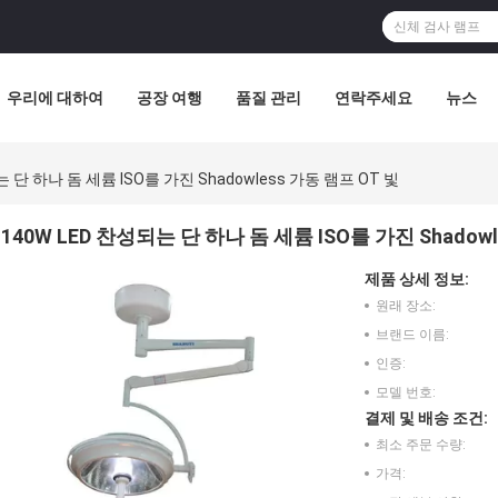
우리에 대하여
공장 여행
품질 관리
연락주세요
뉴스
는 단 하나 돔 세륨 ISO를 가진 Shadowless 가동 램프 OT 빛
140W LED 찬성되는 단 하나 돔 세륨 ISO를 가진 Shadowl
제품 상세 정보:
원래 장소:
브랜드 이름:
인증:
모델 번호:
결제 및 배송 조건:
최소 주문 수량:
가격: