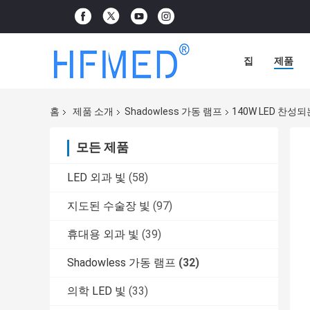
집
제품
홈
제품 소개
Shadowless 가동 램프
140W LED 찬성되
모든 제품
LED 외과 빛
(58)
지도된 수술장 빛
(97)
휴대용 외과 빛
(39)
Shadowless 가동 램프
(32)
의학 LED 빛
(33)