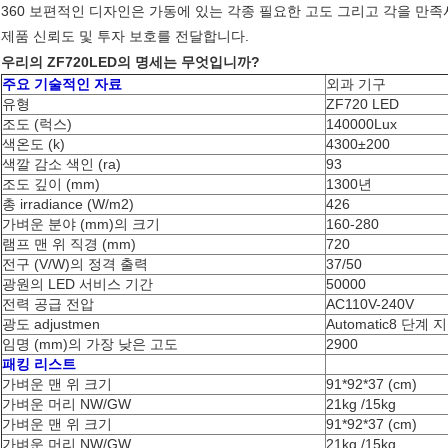
360 보편적인 디자인은 가동에 있는 각종 필요한 고도 그리고 각을 만족
제품 신뢰도 및 투자 보호를 전달합니다.
우리의 ZF720LED의 명세는 무엇입니까?
주요 기술적인 자료
외과 기구
유형
ZF720 LED
조도 (럭스)
140000Lux
색온도 (k)
4300±200
색깔 감소 색인 (ra)
93
조도 깊이 (mm)
1300년
총 irradiance (W/m2)
426
가벼운 분야 (mm)의 크기
160-280
램프 맨 위 직경 (mm)
720
전구 (V/W)의 정격 출력
37/50
광원의 LED 서비스 기간
50000
전력 공급 전압
AC110V-240V
광도 adjustmen
Automatic8 단
임명 (mm)의 가장 낮은 고도
2900
패킹 리스트
가벼운 맨 위 크기
91*92*37 (cm)
가벼운 머리 NW/GW
21kg /15kg
가벼운 맨 위 크기
91*92*37 (cm)
가벼운 머리 NW/GW
21kg /15kg