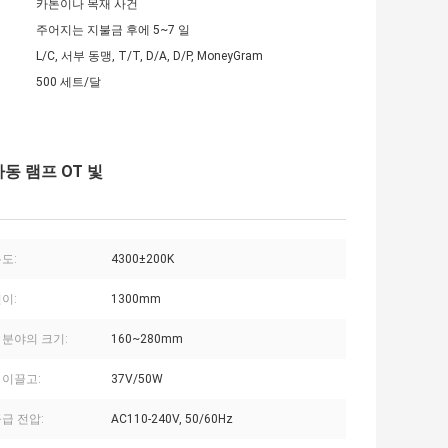
카톤이나 목재 사건
주어지는 지불금 후에 5~7 일
L/C, 서부 동맹, T/T, D/A, D/P, MoneyGram
500 세트/달
가동 램프 OT 빛
도:
4300±200K
이:
1300mm
 분야의 크기:
160~280mm
 이끌고:
37V/50W
급 전압:
AC110-240V, 50/60Hz