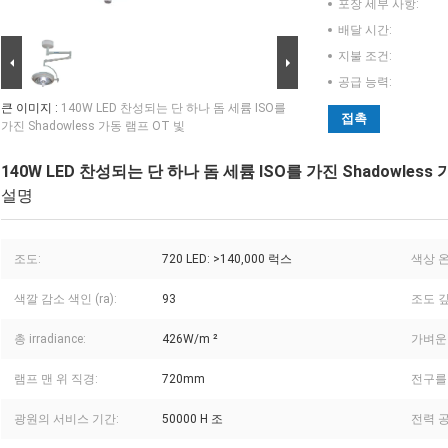
포장 세부 사항:
배달 시간:
지불 조건:
공급 능력:
큰 이미지 :
140W LED 찬성되는 단 하나 돔 세륨 ISO를
접촉
가진 Shadowless 가동 램프 OT 빛
140W LED 찬성되는 단 하나 돔 세륨 ISO를 가진 Shadowless 
설명
조도:
720 LED: >140,000 럭스
색상 온
색깔 감소 색인 (ra):
93
조도 깊
총 irradiance:
426W/m ²
가벼운
램프 맨 위 직경:
720mm
전구를
광원의 서비스 기간:
50000 H 조
전력 공