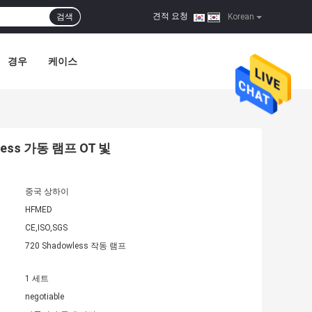
견적 요청
검색
|
Korean
경우
케이스
ess 가동 램프 OT 빛
중국 상하이
HFMED
CE,ISO,SGS
720 Shadowless 작동 램프
1 세트
negotiable