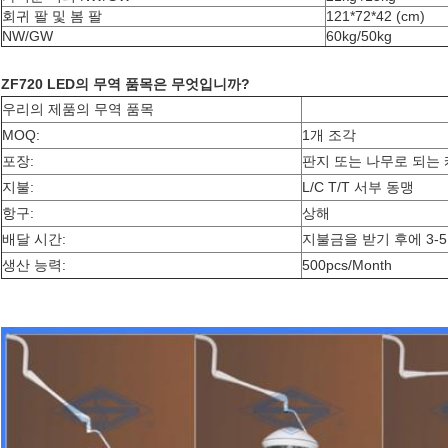
회귀 팔 및 봄 팔
121*72*42 (cm)
NW/GW
60kg/50kg
ZF720 LED의 무역 품목은 무엇입니까?
우리의 제품의 무역 품목
MOQ:
1개 조각
포장:
판지 또는 나무로 되는
지불:
L/C T/T 서부 동맹
항구:
상해
배달 시간:
지불금을 받기 후에 3-5
생산 능력:
500pcs/Month