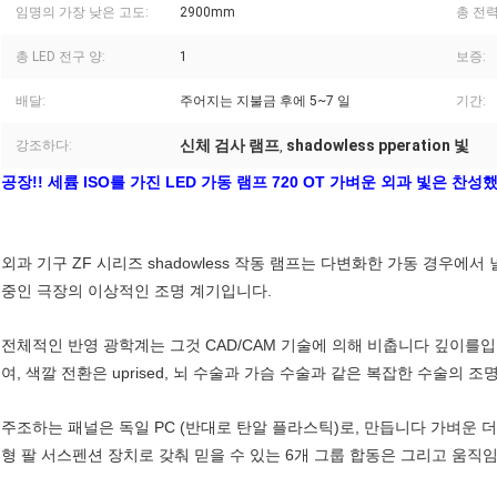
임명의 가장 낮은 고도:
2900mm
총 전력
총 LED 전구 양:
1
보증:
배달:
주어지는 지불금 후에 5~7 일
기간:
신체 검사 램프
shadowless pperation 빛
강조하다:
,
공장!! 세륨 ISO를 가진 LED 가동 램프 720 OT 가벼운 외과 빛은 찬
외과 기구 ZF 시리즈 shadowless 작동 램프는 다변화한 가동 경우에서
중인 극장의 이상적인 조명 계기입니다.
전체적인 반영 광학계는 그것 CAD/CAM 기술에 의해 비춥니다 깊이를입
여, 색깔 전환은 uprised, 뇌 수술과 가슴 수술과 같은 복잡한 수술의 
주조하는 패널은 독일 PC (반대로 탄알 플라스틱)로, 만듭니다 가벼운 더
형 팔 서스펜션 장치로 갖춰 믿을 수 있는 6개 그룹 합동은 그리고 움직임, 